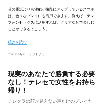
昔の電話よりも性能が格段にアップしているスマホ
は、色々なプレイにも活用できます。例えば、テレ
フォンセックスに活用すれば、クリアな音で楽しむ
ことができるでしょう。
“スマホでテレセを楽しもう” の
続きを読む
投
カ
2021年4月21日
テレクラ
稿
テ
日:
ゴ
リ
現実のあなたで勝負する必要
ー
なし！テレセで女性をお持ち
帰り！
テレクラは顔が見えない声だけのプレイだ