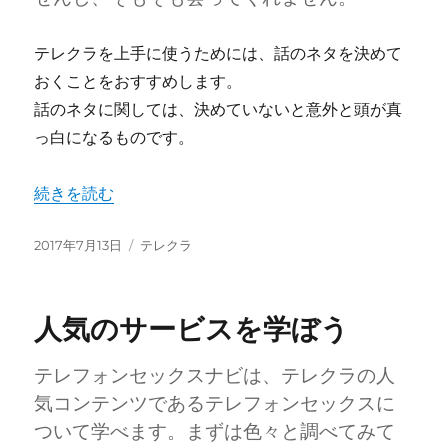
テレクラを上手に使うためには、話のネタを決めて
おくことをおすすめします。
話のネタに関しては、決めていないと意外と頭が真
っ白になるものです。
“ツーショットトークの前に話のネタを決める” の
続きを読む
投
カ
2017年7月13日
テレクラ
稿
テ
日:
ゴ
リ
人気のサービスを学ぼう
ー
テレフォンセックスナビは、テレクラの人
気コンテンツであるテレフォンセックスに
ついて学べます。まずは色々と調べてみて