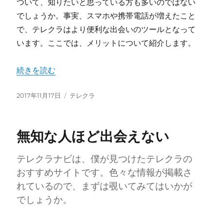
ついて、知りたいと思っている方も多いのではない
でしょうか。事実、スマホや携帯電話が増えたこと
で、テレクラはより便利な出会いのツールとなって
います。ここでは、メリットについて紹介します。
“スマホや携帯電話で利用するメリット” の
続きを読む
投
カ
2017年11月17日
テレクラ
稿
テ
日:
ゴ
リ
無知な人ほど出会えない
ー
テレクラナビは、僕が見つけたテレクラの
おすすめサイトです。色々な情報が掲載さ
れているので、まずは覗いてみてはいかが
でしょうか。