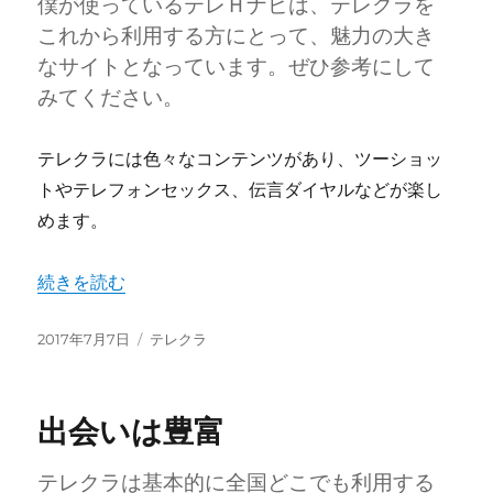
僕が使っているテレＨナビは、テレクラを
これから利用する方にとって、魅力の大き
なサイトとなっています。ぜひ参考にして
みてください。
テレクラには色々なコンテンツがあり、ツーショッ
トやテレフォンセックス、伝言ダイヤルなどが楽し
めます。
“これから利用する人は参考にするべき” の
続きを読む
投
カ
2017年7月7日
テレクラ
稿
テ
日:
ゴ
リ
出会いは豊富
ー
テレクラは基本的に全国どこでも利用する