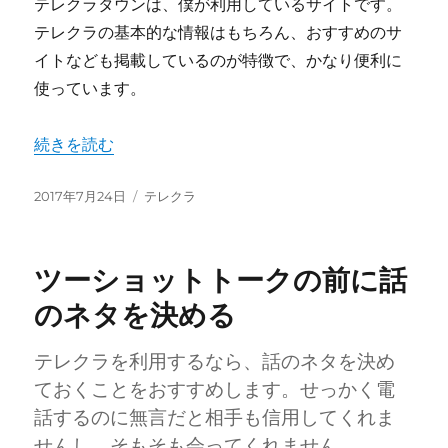
テレクラタウンは、僕が利用しているサイトです。
テレクラの基本的な情報はもちろん、おすすめのサ
イトなども掲載しているのが特徴で、かなり便利に
使っています。
“愛人を作りたい方必見” の
続きを読む
投
カ
2017年7月24日
テレクラ
稿
テ
日:
ゴ
リ
ツーショットトークの前に話
ー
のネタを決める
テレクラを利用するなら、話のネタを決め
ておくことをおすすめします。せっかく電
話するのに無言だと相手も信用してくれま
せんし、そもそも会ってくれません。