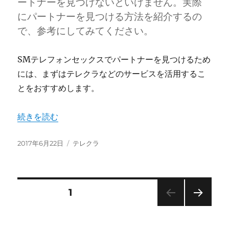
ートナーを見つけないといけません。実際
にパートナーを見つける方法を紹介するの
で、参考にしてみてください。
SMテレフォンセックスでパートナーを見つけるため
には、まずはテレクラなどのサービスを活用するこ
とをおすすめします。
“テレセパートナーを探す方法” の
続きを読む
投
カ
2017年6月22日
テレクラ
稿
テ
日:
ゴ
リ
ー
投
固定ページ
1
次の
稿
ペー