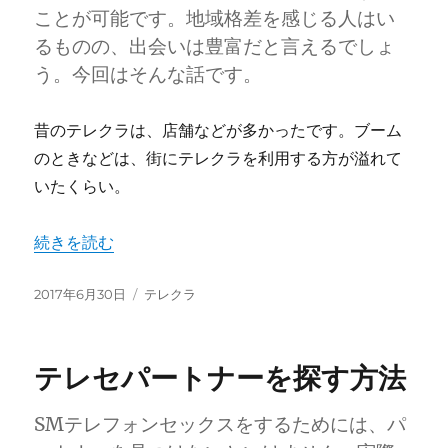
ことが可能です。地域格差を感じる人はい
るものの、出会いは豊富だと言えるでしょ
う。今回はそんな話です。
昔のテレクラは、店舗などが多かったです。ブーム
のときなどは、街にテレクラを利用する方が溢れて
いたくらい。
“出会いは豊富” の
続きを読む
投
カ
2017年6月30日
テレクラ
稿
テ
日:
ゴ
リ
テレセパートナーを探す方法
ー
SMテレフォンセックスをするためには、パ