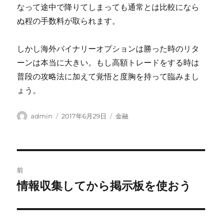
なって途中で降りてしまっても通常とは比較になら
ぬ程の手数料が取られます。
しかし海外バイナリーオプションは勝った時のリタ
ーンは本当に大きい。もし高額トレードをする時は
普段の攻略法に加えて覚悟と度胸を持って臨みまし
ょう。
投
投
カ
admin
2017年6月29日
金融
稿
稿
テ
者
日:
ゴ
リ
ー
投
前
稿
情報収集してから掲示板を使おう
前
の
ナ
投