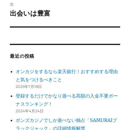
ビ
稿:
次
ゲ
出会いは豊富
次
の
ー
投
シ
稿:
ョ
最近の投稿
ン
オンカジをするなら楽天銀行！おすすめする理由
と気をつけるべきこと
2025年7月18日
登録するだけでかなり遊べる高額の入金不要ボー
ナスランキング！
2024年4月24日
ボンズカジノでしか遊べない独占「SAMURAIブ
ラックジャック」の詳細情報解禁