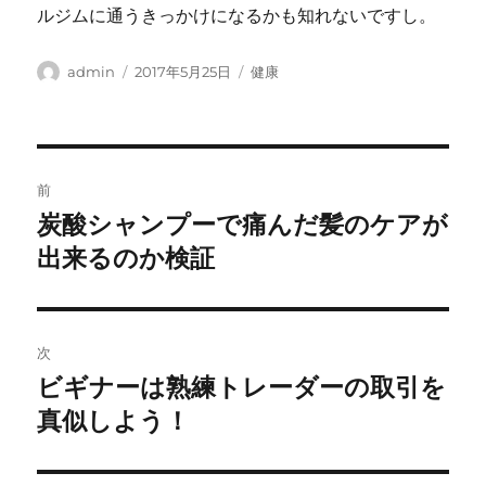
ルジムに通うきっかけになるかも知れないですし。
投
投
カ
admin
2017年5月25日
健康
稿
稿
テ
者
日:
ゴ
リ
ー
投
前
稿
炭酸シャンプーで痛んだ髪のケアが
前
の
出来るのか検証
ナ
投
ビ
稿:
ゲ
次
ビギナーは熟練トレーダーの取引を
次
ー
の
真似しよう！
シ
投
稿: