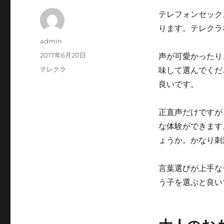
テレフォンセック
ります。テレクラ
投
admin
稿
投
2017年6月20日
声が可愛かったり
者
稿
カ
テレクラ
味して選んでくだ
日:
テ
良いです。
ゴ
リ
ー
正直声だけですが
な体験ができます
ょうか。かなり刺
言葉選びが上手な
う子を選ぶと良い