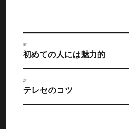
投
前
稿
初めての人には魅力的
前
の
ナ
投
ビ
稿:
次
ゲ
テレセのコツ
次
の
ー
投
シ
稿:
ョ