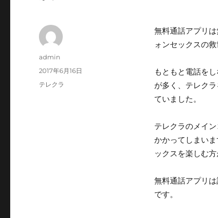
無料通話アプリは
ォンセックスの救
投
admin
稿
投
2017年6月16日
もともと電話をし
者
稿
カ
テレクラ
が多く、テレクラ
日:
テ
ていました。
ゴ
リ
ー
テレクラのメイン
かかってしまいま
ックスを楽しむ方
無料通話アプリは
です。