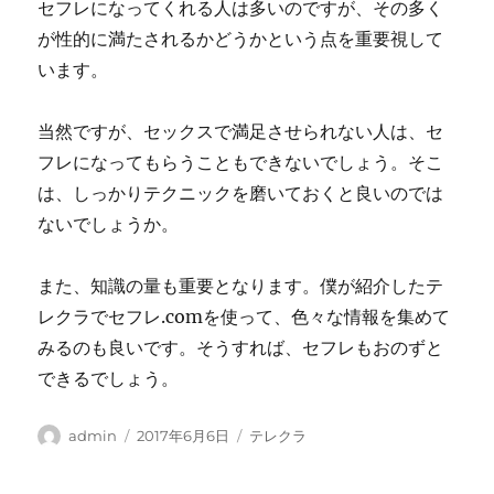
セフレになってくれる人は多いのですが、その多く
が性的に満たされるかどうかという点を重要視して
います。
当然ですが、セックスで満足させられない人は、セ
フレになってもらうこともできないでしょう。そこ
は、しっかりテクニックを磨いておくと良いのでは
ないでしょうか。
また、知識の量も重要となります。僕が紹介したテ
レクラでセフレ.comを使って、色々な情報を集めて
みるのも良いです。そうすれば、セフレもおのずと
できるでしょう。
投
投
カ
admin
2017年6月6日
テレクラ
稿
稿
テ
者
日:
ゴ