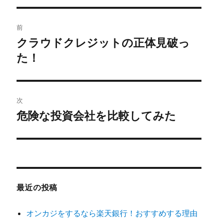
リ
ー
投
前
稿
クラウドクレジットの正体見破っ
前
の
た！
ナ
投
ビ
稿:
ゲ
次
危険な投資会社を比較してみた
次
ー
の
シ
投
稿:
ョ
ン
最近の投稿
オンカジをするなら楽天銀行！おすすめする理由