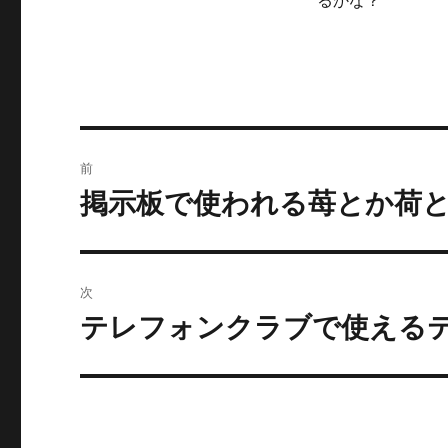
るかな？
投
前
稿
掲示板で使われる苺とか荷
前
の
ナ
投
ビ
稿:
次
ゲ
テレフォンクラブで使える
次
の
ー
投
シ
稿:
ョ