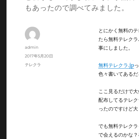
もあったので調べてみました。
とにかく無料のテ
たら無料テレクラ
投
admin
事にしました。
稿
投
2017年5月20日
者
稿
カ
テレクラ
無料テレクラ.jp
っ
日:
テ
色々書いてあるだ
ゴ
リ
ー
ここ見るだけで大
配布してるテレク
ったのですけど大
でも無料テレクラ
で会えるのかな？