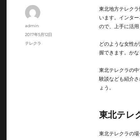
東北地方テレクラ
います。インター
投
admin
ので、上手に活用
稿
投
2017年5月12日
者
稿
カ
テレクラ
どのような女性が
日:
テ
握できます。かな
ゴ
リ
ー
東北テレクラの中
験談なども紹介さ
ょう。
東北テレ
東北テレクラの場