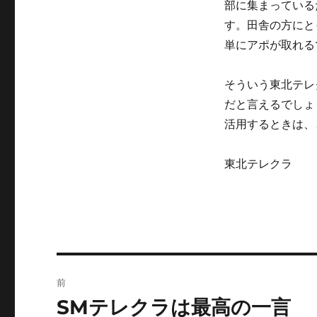
部に集まっている
す。田舎の方にと
単にアポが取れる
そういう東北テレ
だと言えるでしょ
活用するときは、
東北テレクラ
投
前
稿
SMテレクラは最高の一言
前