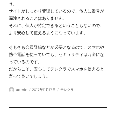
う。
サイトがしっかり管理しているので、他人に番号が
漏洩されることはありません。
それに、個人が特定できるということもないので、
より安心して使えるようになっています。
そもそも会員登録などが必要となるので、スマホや
携帯電話を使っていても、セキュリティは万全にな
っているのです。
だからこそ、安心してテレクラでスマホを使えると
言って良いでしょう。
投
投
カ
admin
2017年11月17日
テレクラ
稿
稿
テ
者
日:
ゴ
リ
ー
投