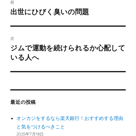
前
稿
出世にひびく臭いの問題
前
の
ナ
投
ビ
稿:
次
ゲ
ジムで運動を続けられるか心配して
次
の
いる人へ
ー
投
シ
稿:
ョ
ン
最近の投稿
オンカジをするなら楽天銀行！おすすめする理由
と気をつけるべきこと
2025年7月18日