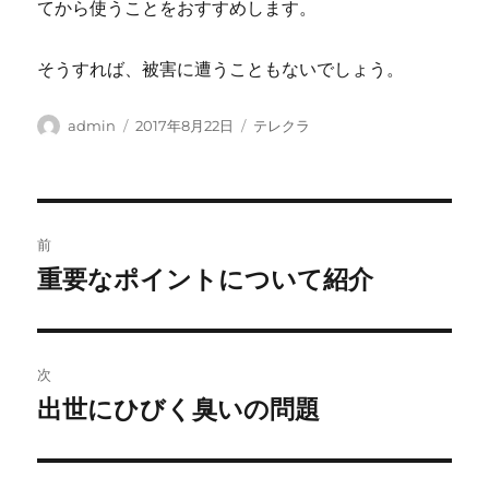
てから使うことをおすすめします。
そうすれば、被害に遭うこともないでしょう。
投
投
カ
admin
2017年8月22日
テレクラ
稿
稿
テ
者
日:
ゴ
リ
ー
投
前
稿
重要なポイントについて紹介
前
の
ナ
投
ビ
稿:
次
ゲ
出世にひびく臭いの問題
次
の
ー
投