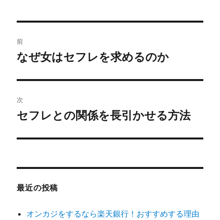
者
日:
ゴ
リ
ー
投
前
稿
なぜ女はセフレを求めるのか
前
の
ナ
投
ビ
稿:
次
ゲ
セフレとの関係を長引かせる方法
次
の
ー
投
シ
稿:
ョ
最近の投稿
ン
オンカジをするなら楽天銀行！おすすめする理由