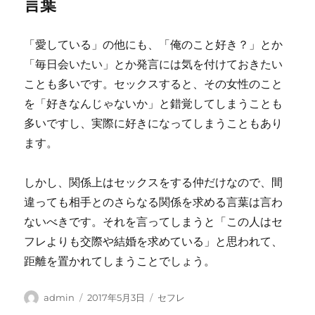
言葉
「愛している」の他にも、「俺のこと好き？」とか
「毎日会いたい」とか発言には気を付けておきたい
ことも多いです。セックスすると、その女性のこと
を「好きなんじゃないか」と錯覚してしまうことも
多いですし、実際に好きになってしまうこともあり
ます。
しかし、関係上はセックスをする仲だけなので、間
違っても相手とのさらなる関係を求める言葉は言わ
ないべきです。それを言ってしまうと「この人はセ
フレよりも交際や結婚を求めている」と思われて、
距離を置かれてしまうことでしょう。
投
投
カ
admin
2017年5月3日
セフレ
稿
稿
テ