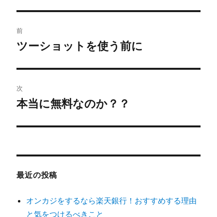
リ
ー
投
前
稿
ツーショットを使う前に
前
の
ナ
投
ビ
稿:
次
ゲ
本当に無料なのか？？
次
の
ー
投
シ
稿:
ョ
最近の投稿
ン
オンカジをするなら楽天銀行！おすすめする理由
と気をつけるべきこと