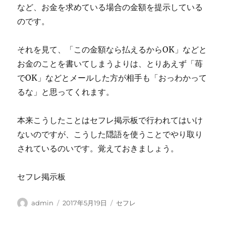
など、お金を求めている場合の金額を提示している
のです。
それを見て、「この金額なら払えるからOK」などと
お金のことを書いてしまうよりは、とりあえず「苺
でOK」などとメールした方が相手も「おっわかって
るな」と思ってくれます。
本来こうしたことはセフレ掲示板で行われてはいけ
ないのですが、こうした隠語を使うことでやり取り
されているのいです。覚えておきましょう。
セフレ掲示板
投
投
カ
admin
2017年5月19日
セフレ
稿
稿
テ
者
日:
ゴ