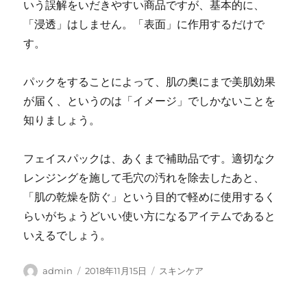
いう誤解をいだきやすい商品ですが、基本的に、
「浸透」はしません。「表面」に作用するだけで
す。
パックをすることによって、肌の奥にまで美肌効果
が届く、というのは「イメージ」でしかないことを
知りましょう。
フェイスパックは、あくまで補助品です。適切なク
レンジングを施して毛穴の汚れを除去したあと、
「肌の乾燥を防ぐ」という目的で軽めに使用するく
らいがちょうどいい使い方になるアイテムであると
いえるでしょう。
投
投
カ
admin
2018年11月15日
スキンケア
稿
稿
テ
者
日:
ゴ