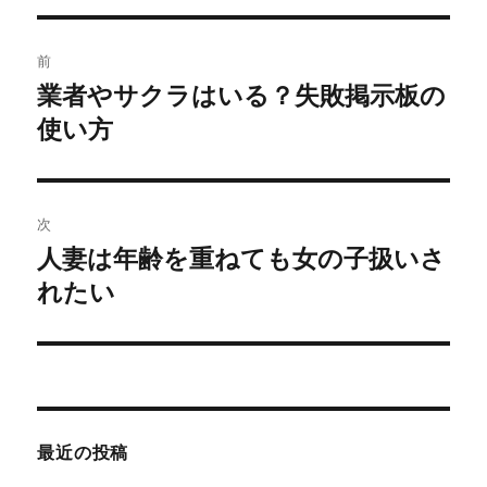
リ
ー
投
前
稿
業者やサクラはいる？失敗掲示板の
前
の
使い方
ナ
投
ビ
稿:
ゲ
次
人妻は年齢を重ねても女の子扱いさ
次
ー
の
れたい
シ
投
稿:
ョ
ン
最近の投稿