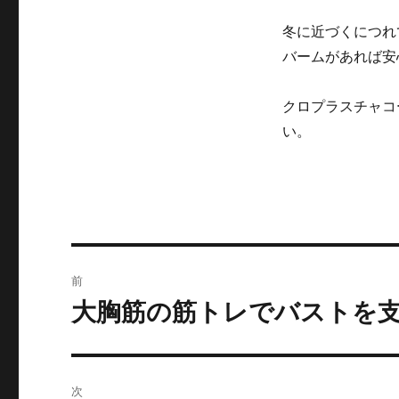
冬に近づくにつれ
バームがあれば安
クロプラスチャコ
い。
投
前
稿
大胸筋の筋トレでバストを
前
の
ナ
投
ビ
稿:
次