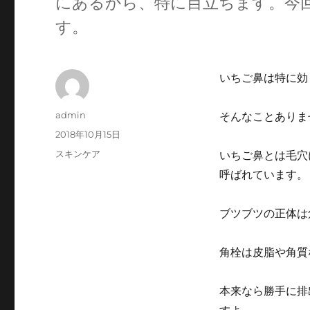
にあるから、特に目立ちます。今
す。
いちご鼻は特に効
投
admin
そんなことありま
稿
投
2018年10月15日
者
稿
カ
スキンケア
いちご鼻とは毛穴
日:
テ
呼ばれています。
ゴ
リ
ー
ブツブツの正体は
角栓は皮脂や角質
本来なら勝手に排