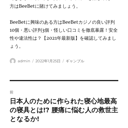
方はBeeBetに賭けてみましょう。
BeeBetに興味のある方はBeeBetカジノの良い評判
10個・悪い評判3個・怪しい口コミを徹底暴露！安全
性や違法性は？【2021年最新版】を確認してみまし
ょう。
投
投
カ
admin
2022年1月25日
ギャンブル
稿
稿
テ
者
日:
ゴ
リ
ー
投
前
稿
日本人のために作られた寝心地最高
前
の
の寝具とは!? 腰痛に悩む人の救世主
ナ
投
となるか!
ビ
稿: