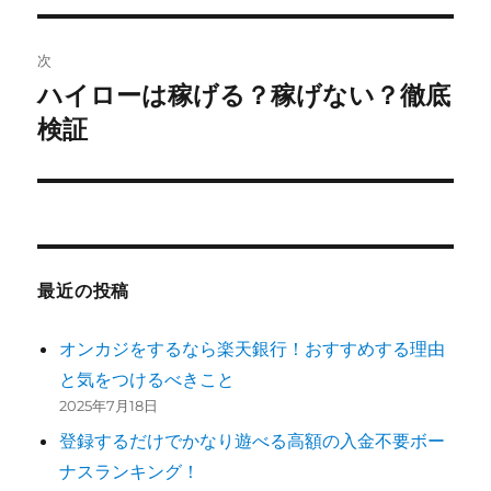
ゲ
次
ー
ハイローは稼げる？稼げない？徹底
次
シ
の
検証
投
ョ
稿:
ン
最近の投稿
オンカジをするなら楽天銀行！おすすめする理由
と気をつけるべきこと
2025年7月18日
登録するだけでかなり遊べる高額の入金不要ボー
ナスランキング！